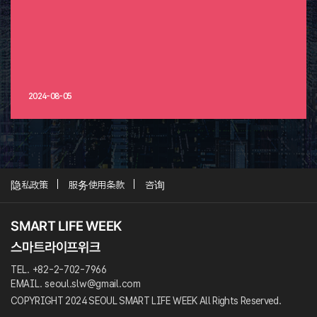
2024-08-05
隐私政策
服务使用条款
咨询
TEL. +82-2-702-7966
EMAIL. seoul.slw@gmail.com
COPYRIGHT 2024 SEOUL SMART LIFE WEEK All Rights Reserved.