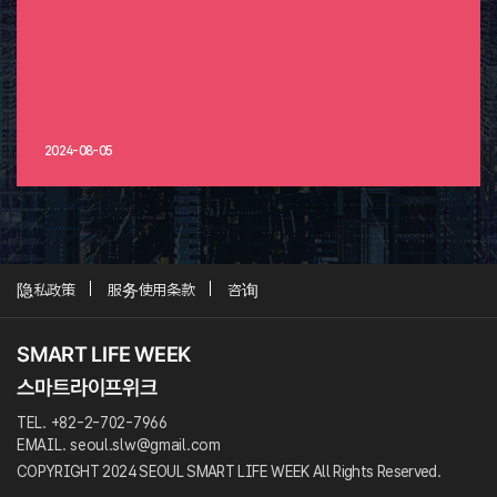
2024-08-05
隐私政策
服务使用条款
咨询
TEL. +82-2-702-7966
EMAIL. seoul.slw@gmail.com
COPYRIGHT 2024 SEOUL SMART LIFE WEEK All Rights Reserved.