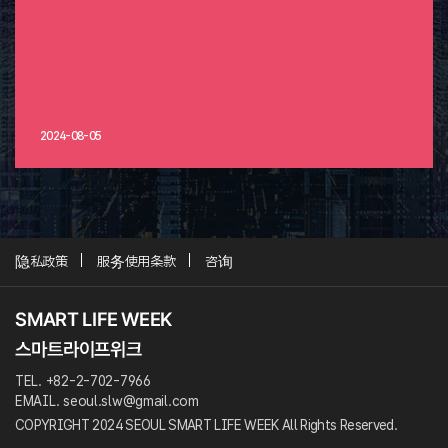
2024-08-05
隐私政策
服务使用条款
咨询
TEL. +82-2-702-7966
EMAIL. seoul.slw@gmail.com
COPYRIGHT 2024 SEOUL SMART LIFE WEEK All Rights Reserved.