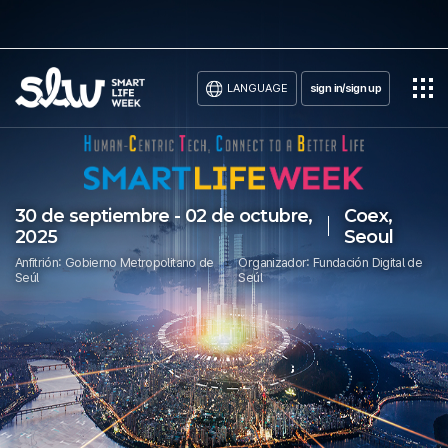
LANGUAGE
sign in/sign up
30 de septiembre - 02 de octubre,
Coex,
2025
Seoul
Anfitrión: Gobierno Metropolitano de
Organizador: Fundación Digital de
Seúl
Seúl