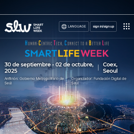
LANGUAGE
sign in/sign up
30 de septiembre - 02 de octubre,
Coex,
2025
Seoul
Anfitrión: Gobierno Metropolitano de
Organizador: Fundación Digital de
Seúl
Seúl