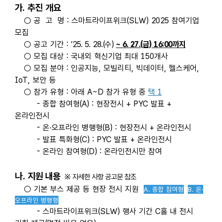
가
. 추진
개요
○ 공 고 명
: 스마트라이프위크(SLW) 2025 참여기업
모집
○ 공고 기간
:
’25. 5. 28.(수)
~ 6. 27.(금) 16:00까지
○ 모집 대상
: 국내외 혁신기업 최대 150개사
○ 모집 분야 : 인공지능, 모빌리티, 빅데이터, 헬스케어,
IoT, 보안 등
○ 참가 유형 : 아래 A~D 참가 유형 중
택 1
- 종합 참여형(A) : 현장전시 + PYC 발표 +
온라인전시
- 온·오프라인 병행형(B) : 현장전시 + 온라인전시
- 발표 특화형(C) : PYC 발표 + 온라인전시
- 온라인 참여형(D) : 온라인전시만 참여
나.
지원 내용
※ 자세한 사항 공고문 참조
○ 기본 부스 제공 등 현장 전시 지원
A. 종합 참여형
B. 온
·
오프라인 병행형
- 스마트라이프위크(SLW) 행사 기간 C홀 내 전시