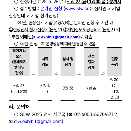
○ 신청기간 :
’25. 5. 28.(수)
~ 6. 27.(금) 16:00 접수분까지
○ 접수방법 :
온라인 신청
(
www.slw.kr
> 전시관 > 기업
신청안내 > 기업 참가신청)
※ 단, 현장전시 기업(유형A,B)은 온라인 신청 후 기간 내
①현장전시 참가신청서
(붙임2)
②개인정보제공동의서
(붙임3)
각
1
부를
이메일
로 제출
(
slw.exhibit@gmail.com
)
○ 추진 일정
※ 운영상황에 따라 변경될 수 있음
참여기업
모집
선정
서류
심사 및
현장
(홈페이지
결과
검토
평가
운영
및 메일
공개
접수)
⇨
⇨
⇨
⇨
9. 30.
~ 6. 27.
~ 7. 4.
(수)
7월 중
7월 중
(금) 16:00
(금)
~ 10.
2.(금)
라
.
문의처
○ SLW 2025 전시 사무국
(
☎
02-6000-6670/6712,
✉
slw.exhibit@gmail.com
)