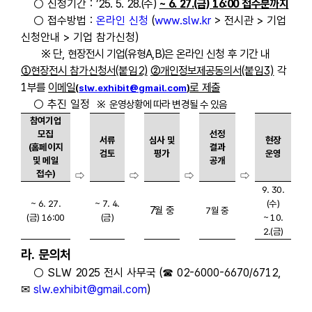
○ 신청기간 :
’25. 5. 28.(수)
~ 6. 27.(금) 16:00 접수분까지
○ 접수방법 :
온라인 신청
(
www.slw.kr
> 전시관 > 기업
신청안내 > 기업 참가신청)
※ 단, 현장전시 기업(유형A,B)은 온라인 신청 후 기간 내
①현장전시 참가신청서
(붙임2)
②개인정보제공동의서
(붙임3)
각
1
부를
이메일
로 제출
(
slw.exhibit@gmail.com
)
○ 추진 일정
※ 운영상황에 따라 변경될 수 있음
참여기업
모집
선정
서류
심사 및
현장
(홈페이지
결과
검토
평가
운영
및 메일
공개
접수)
⇨
⇨
⇨
⇨
9. 30.
~ 6. 27.
~ 7. 4.
(수)
7월 중
7월 중
(금) 16:00
(금)
~ 10.
2.(금)
라
.
문의처
○ SLW 2025 전시 사무국
(
☎
02-6000-6670/6712,
✉
slw.exhibit@gmail.com
)