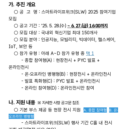
가
. 추진
개요
○ 공 고 명
: 스마트라이프위크(SLW) 2025 참여기업
모집
○ 공고 기간
:
’25. 5. 28.(수)
~ 6. 27.(금) 16:00까지
○ 모집 대상
: 국내외 혁신기업 최대 150개사
○ 모집 분야 : 인공지능, 모빌리티, 빅데이터, 헬스케어,
IoT, 보안 등
○ 참가 유형 : 아래 A~D 참가 유형 중
택 1
- 종합 참여형(A) : 현장전시 + PYC 발표 +
온라인전시
- 온·오프라인 병행형(B) : 현장전시 + 온라인전시
- 발표 특화형(C) : PYC 발표 + 온라인전시
- 온라인 참여형(D) : 온라인전시만 참여
나.
지원 내용
※ 자세한 사항 공고문 참조
○ 기본 부스 제공 등 현장 전시 지원
A. 종합 참여형
B. 온
·
오프라인 병행형
- 스마트라이프위크(SLW) 행사 기간 C홀 내 전시