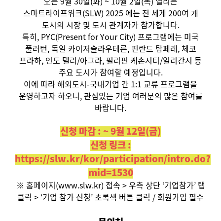
오는 9월 30일(화) ~ 10월 2일(목) 열리는
스마트라이프위크(SLW) 2025 에는 전 세계 200여 개
도시의 시장 및 도시 관계자가 참가합니다.
특히, PYC(Present for Your City) 프로그램에는 미국
풀러턴, 독일 카이저슬라우테른, 핀란드 탐페레, 체코
프라하, 인도 델리/아그라, 필리핀 케손시티/일리간시 등
주요 도시가 참여할 예정입니다.
이에 따라 해외도시-국내기업 간 1:1 교류 프로그램을
운영하고자 하오니, 관심있는 기업 여러분의 많은 참여를
바랍니다.
신청 마감 : ~ 9월 12일(금)
신청 링크 :
https://slw.kr/kor/participation/intro.do?
mid=1530
※ 홈페이지(www.slw.kr) 접속 > 우측 상단 ‘기업참가’ 탭
클릭 > ‘기업 참가 신청’ 초록색 버튼 클릭 / 회원가입 필수