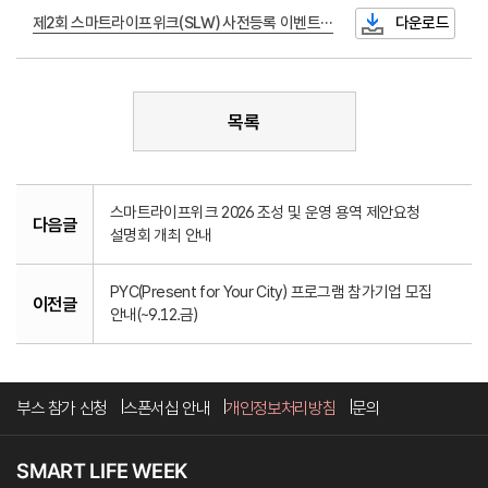
제2회 스마트라이프위크(SLW) 사전등록 이벤트 당첨자 명단.xlsx
다운로드
목록
스마트라이프위크 2026 조성 및 운영 용역 제안요청
다음글
설명회 개최 안내
PYC(Present for Your City) 프로그램 참가기업 모집
이전글
안내(~9.12.금)
부스 참가 신청
스폰서십 안내
개인정보처리방침
문의