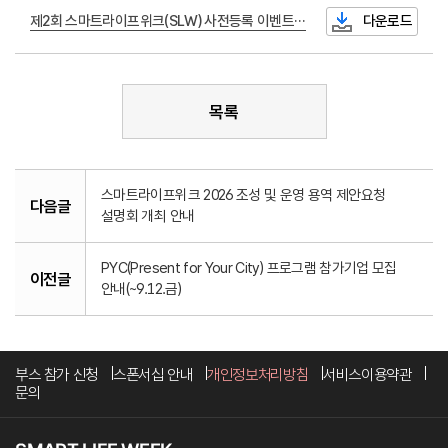
제2회 스마트라이프위크(SLW) 사전등록 이벤트 당첨자 명단.xlsx
다운로드
목록
스마트라이프위크 2026 조성 및 운영 용역 제안요청
다음글
설명회 개최 안내
PYC(Present for Your City) 프로그램 참가기업 모집
이전글
안내(~9.12.금)
부스 참가 신청
스폰서십 안내
개인정보처리방침
서비스이용약관
문의