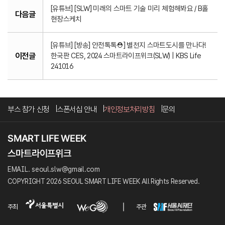
[유튜브] [SLW] 미래의 스마트 기술 미리 체험해봐요 / B홀
다음글
현장스케치
[유튜브] [방송] 안전톡톡⛑️] 별천지 스마트도시를 만나다!
이전글
한국판 CES, 2024 스마트라이프위크(SLW) | KBS Life
241016
부스 참가 신청
스폰서십 안내
개인정보처리방침
문의
EMAIL. seoul.slw@gmail.com
COPYRIGHT 2026 SEOUL SMART LIFE WEEK All Rights Reserved.
주최
주관