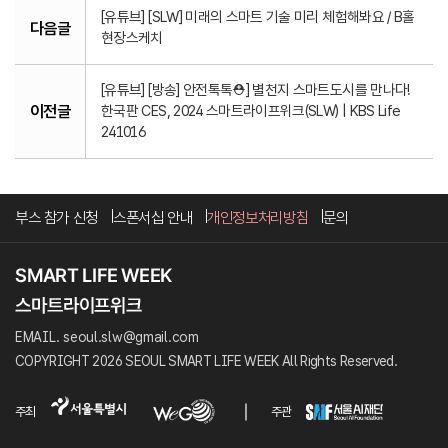
[유튜브] [SLW] 미래의 스마트 기술 미리 체험해봐요 / B홀
다음글
현장스케치
[유튜브] [방송] 안전톡톡⛑️] 별천지 스마트도시를 만나다!
이전글
한국판 CES, 2024 스마트라이프위크(SLW) | KBS Life
241016
부스 참가 신청
스폰서십 안내
개인정보처리방침
문의
EMAIL. seoul.slw@gmail.com
COPYRIGHT 2026 SEOUL SMART LIFE WEEK All Rights Reserved.
주최
주관