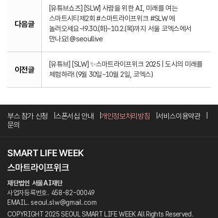
[유튜브쇼츠] [SLW] 사람을 위한 AI, 미래를 여는
스마트시티제2회 #스마트라이프위크 #SLW 에
다음글
놀러오세요~!9.30.(화)~10.2.(목)까지 서울 코엑스에서
만나요! ​​⁠‪@seoullive‬
[유튜브] [SLW] ✨스마트라이프위크 2025 | 도시의 미래를
이전글
체험하라! (9월 30일~10월 2일, 코엑스)
부스 참가 신청
스폰서십 안내
개인정보처리방침
서비스이용약관
문의
재단법인 서울AI재단
사업자등록번호. 458-82-00049
EMAIL. seoul.slw@gmail.com
COPYRIGHT 2025 SEOUL SMART LIFE WEEK All Rights Reserved.