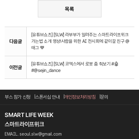
목록
[유튜브쇼츠] [SLW] 라부부가 알려주는 스마트라이프위크
다음글
가는법 소개 영상!사람을 위한 AI 전시회에 같이갈 친구 @
태그 💙
[유튜브쇼츠] [SLW] 코엑스에서 로봇 춤 춰보기 #🤖
이전글
#@sejin_dance
부스 참가 신청
스폰서십 안내
개인정보처리방침
문의
EMAIL. seoul.slw@gmail.com