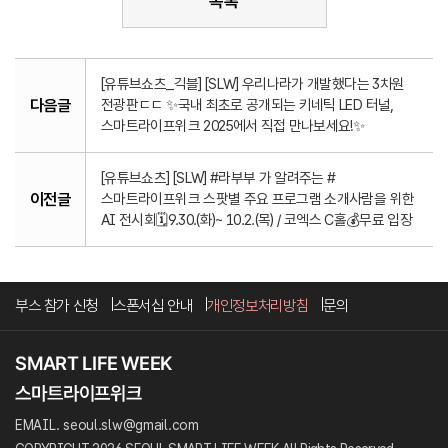
목록
[유튜브쇼츠_긱블] [SLW] 우리나라가 개발했다는 3차원
다음글
전광판ㄷㄷ ✨국내 최초로 공개되는 키네틱 LED 터널,
스마트라이프위크 2025에서 직접 만나보세요!✨
[유튜브쇼츠] [SLW] #라부부 가 알려주는 #
이전글
스마트라이프위크 스팟별 주요 프로그램 소개사람을 위한
AI 전시회🗓️9.30.(화)~ 10.2.(목) / 코엑스 C홀💰무료 입장
부스 참가 신청
스폰서십 안내
개인정보처리방침
문의
EMAIL. seoul.slw@gmail.com