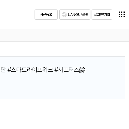
사전등록
LANGUAGE
로그인/가입
울AI재단 #스마트라이프위크 #서포터즈🤗