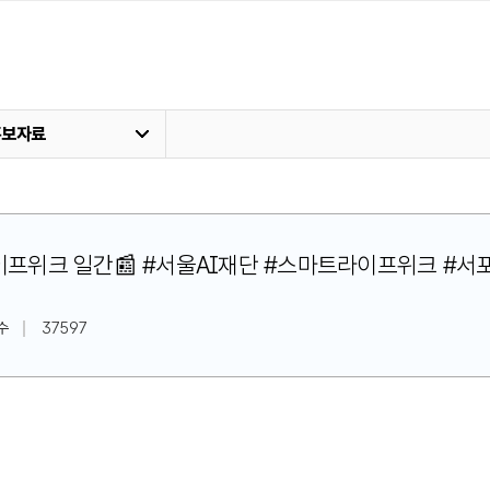
홍보자료
트라이프위크 일간📰 #서울AI재단 #스마트라이프위크 #서
수
37597