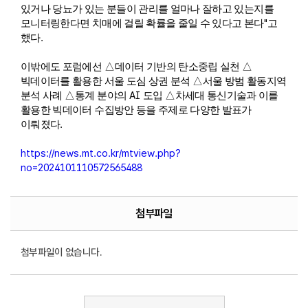
있거나 당뇨가 있는 분들이 관리를 얼마나 잘하고 있는지를
"
모니터링한다면 치매에 걸릴 확률을 줄일 수 있다고 본다
고
.
했다
이밖에도 포럼에선
△
데이터 기반의 탄소중립 실천
△
빅데이터를 활용한 서울 도심 상권 분석
△
서울 방범 활동지역
AI
분석 사례
△
통계 분야의
도입
△
차세대 통신기술과 이를
활용한 빅데이터 수집방안 등을 주제로 다양한 발표가
.
이뤄졌다
https://news.mt.co.kr/mtview.php?
no=2024101110572565488
첨부파일
첨부파일이 없습니다.