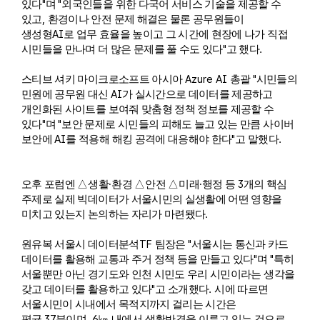
"
"
있다
며
외국인들을 위한 다국어 서비스 기술을 제공할 수
,
있고
환경이나 안전 문제 해결은 물론 공무원들이
AI
생성형
로 업무 효율을 높이고 그 시간에 현장에 나가 직접
"
.
시민들을 만나며 더 많은 문제를 풀 수도 있다
고 했다
Azure AI
"
스티브 셔키 마이크로소프트 아시아
총괄
시민들의
AI
민원에 공무원 대신
가 실시간으로 데이터를 제공하고
개인화된 사이트를 보여줘 맞춤형 정책 정보를 제공할 수
"
"
있다
며
보안 문제로 시민들의 피해도 늘고 있는 만큼 사이버
AI
"
.
보안에
를 적용해 해킹 공격에 대응해야 한다
고 말했다
·
·
3
오후 포럼엔
△
생활
환경
△
안전
△
미래
행정 등
개의 핵심
주제로 실제 빅데이터가 서울시민의 실생활에 어떤 영향을
.
미치고 있는지 논의하는 자리가 마련됐다
TF
"
원유복 서울시 데이터분석
팀장은
서울시는 통신과 카드
"
"
데이터를 활용해 교통과 주거 정책 등을 만들고 있다
며
특히
서울뿐만 아닌 경기도와 인천 시민도 우리 시민이라는 생각을
"
.
갖고 데이터를 활용하고 있다
고 소개했다
시에 따르면
서울시민이 시내에서 목적지까지 걸리는 시간은
37
, 6
평균
분이며
㎞
내에서 생활반경을 이루고 있는 것으로