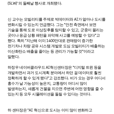
(SLW)'
.
의 둘째날 행사로 개최됐다
AI
신 교수는 모빌리티를 주제로 빅데이터와
가 얼마나 도시를
.
"
변화시킬 수 있는지 언급했다
그는
안전 측면에서 보면
,
기술을 통해 도로 이상징후를 탐지할 수 있고
군중이 몰리는
"
곳이나 응급 상황 패턴을 파악해 사고를 예방할 수 있다
고
.
"
1400
했다
특히
지난해 이미
만대로 판매량이 증가한
전기차나 차량 공유 시스템 개발로 도심 모빌리티가 배출하는
"
이산화탄소 배출을 줄이는 등 관리가 가능할 것
이라고
.
말했다
AI
"
하정우 네이버클라우드
혁신센터장은
디지털 트윈 등을
개발하면서 과거 도시계획 분야에서 하던 걸 데이터로 훨씬
"
.
정확하게 할 수 있게 됐다
고 강조했다
비가 오는 경우 어디서
,
홍수가 날 가능성이 높은지
교통량이 어디서 많이
,
발생하는지
새롭게 건물을 지으면 주변에 어떤 영향을 줄 수
.
있는지 등 모두 시뮬레이션을 돌릴 수 있다는 것이다
"AI
하 센터장은
혁신으로 도시는 이미 많이 변화하고