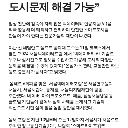
도시문제 해결 가능”
(AI)
일상 전반에 깊숙이 자리 잡은 빅데이터와 인공지능
을
적극 활용해 더 쾌적하고 편리하며 안전한 스마트도시를
.
만들어 가야 한다는 전문가들의 제안이 나왔다
11
야난 신 네덜란드 델프트 공과대 교수는
일 코엑스에서
'2024
'
"
AI
열린
서울빅데이터포럼
에서
빅데이터와
기술로
누구나 실시간으로 정보를 수집하고 가공해 도시의 다양한
"
"
,
문제를 해결할 수 있게 됐다
며
온실가스 관리
교통안전 확보
"
.
등도 충분히 가능하다
고 밝혔다
6
'
'
올해로
회째를 맞은
서울빅데이터포럼
은 서울연구원과
,
,
,
서울시
서울시립대
통계청
서울디지털재단이 공동
.
,
,
,
주관했다
네이버
마이크로소프트
애플
삼성서울병원 등
글로벌 기업들이 참여해 실제 사례를 소개하고 기술적
.
혁신으로 시민 삶의 질을 높일 방안을 제시했다
10
12
올해 포럼은 지난
일부터 오는
일까지 서울시가 처음으로
(ICT)
'
주최한 정보통신기술
박람회
스마트라이프위크