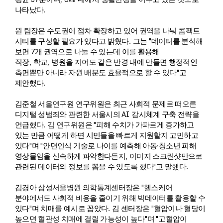
.
나타났다
원 팀장은 수도권이 점차 확장하고 있어 권역을 나눠 콤팩트
.
"
시티를 구성할 필요가 있다고 밝혔다
그는
데이터를 분석해
7
보면
개 권역으로 나눌 수 있는데 이를 활용해
,
,
직장
학교
병원을 지어도 같은 반경 내에 만들면 행정적인
"
측면뿐만 아니라 자원 배분도 효율적으로 할 수 있다
고
.
제안했다
김준철 서울연구원 연구위원은 최근 사회적 문제로 떠오른
AI
디지털 성범죄와 관련한 서울시의
감시체계 구축 전략을
.
"
언급했다
김 연구위원은
피해 수치가 가파르게 증가하고
있는 만큼 어떻게 하면 시민들을 빠르게 지원할지 고민하고
"
"
·
있다
며
안면인식 기술로 나이를 예측해 아동
청소년 피해
,
영상물임을 신속하게 파악한다든지
이미지 스크린샷만으로
"
.
관련된 데이터와 정보를 뽑을 수 있도록 했다
고 말했다
"
김경아 삼성서울병원 의학통계센터장은
헬스케어
분야에서도 사회적 비용을 줄이기 위해 빅데이터를 활용할 수
"
.
"
있다
며 치매를 예시로 꼽았다
김 센터장은
혈압이나 혈당이
"
"
높으면 혈관성 치매에 걸릴 가능성이 높다
며
고혈압이