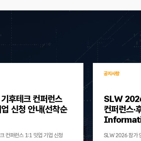
공지사항
울 기후테크 컨퍼런스
SLW 202
 기업 신청 안내(선착순
컨퍼런스·후원)
Informat
크 컨퍼런스 1:1 밋업 기업 신청
SLW 2026 참가