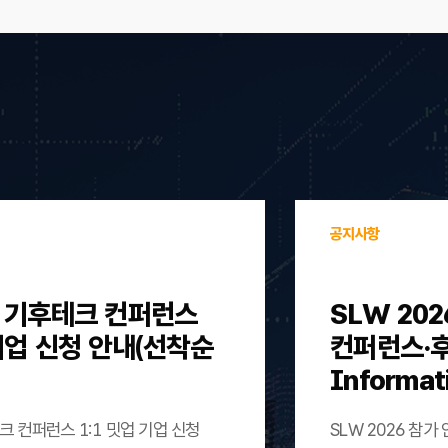
공지사항
울 기후테크 컨퍼런스
SLW 202
 기업 신청 안내(선착순
컨퍼런스·후원)
Informat
크 컨퍼런스 1:1 밋업 기업 신청
SLW 2026 참가