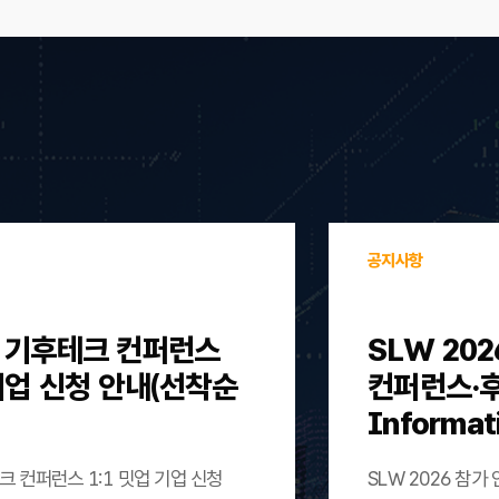
공지사항
울 기후테크 컨퍼런스
SLW 202
 기업 신청 안내(선착순
컨퍼런스·후원)
Informat
크 컨퍼런스 1:1 밋업 기업 신청
SLW 2026 참가