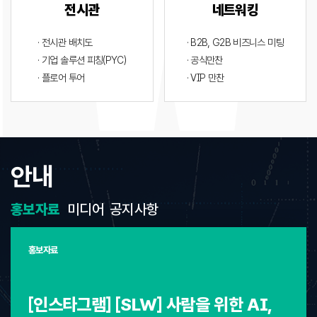
전시관
네트워킹
· 전시관 배치도
· B2B, G2B 비즈니스 미팅
· 기업 솔루션 피칭(PYC)
· 공식만찬
· 플로어 투어
· VIP 만찬
안내
홍보자료
미디어
공지사항
홍보자료
[인스타그램] [SLW] 사람을 위한 AI,