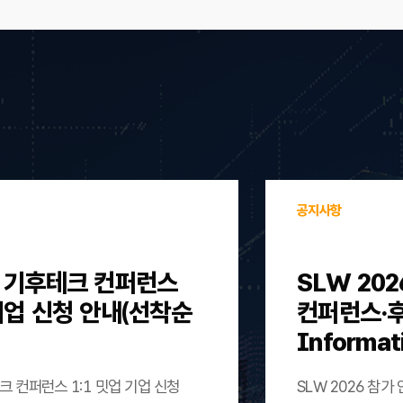
공지사항
울 기후테크 컨퍼런스
SLW 202
 기업 신청 안내(선착순
컨퍼런스·후원)
Informat
크 컨퍼런스 1:1 밋업 기업 신청
SLW 2026 참가