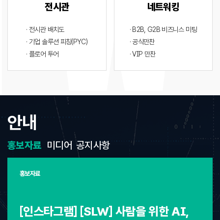
전시관
네트워킹
· 전시관 배치도
· B2B, G2B 비즈니스 미팅
· 기업 솔루션 피칭(PYC)
· 공식만찬
· 플로어 투어
· VIP 만찬
안내
홍보자료
미디어
공지사항
홍보자료
[인스타그램] [SLW] 사람을 위한 AI,