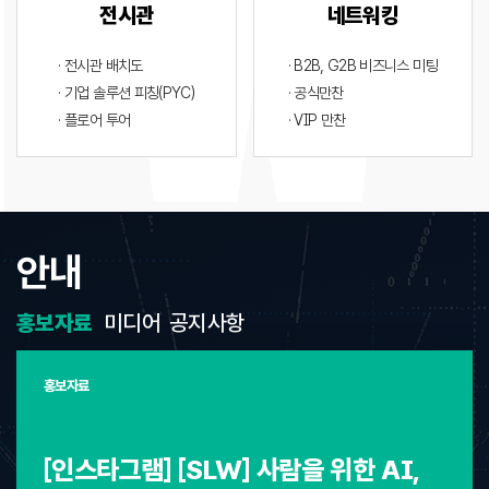
전시관
네트워킹
· 전시관 배치도
· B2B, G2B 비즈니스 미팅
· 기업 솔루션 피칭(PYC)
· 공식만찬
· 플로어 투어
· VIP 만찬
안내
홍보자료
미디어
공지사항
홍보자료
[인스타그램] [SLW] 사람을 위한 AI,