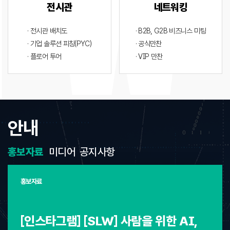
전시관
네트워킹
· 전시관 배치도
· B2B, G2B 비즈니스 미팅
· 기업 솔루션 피칭(PYC)
· 공식만찬
· 플로어 투어
· VIP 만찬
안내
홍보자료
미디어
공지사항
홍보자료
[인스타그램] [SLW] 사람을 위한 AI,