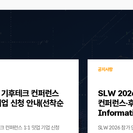
공지사항
울 기후테크 컨퍼런스
SLW 202
 기업 신청 안내(선착순
컨퍼런스·후원)
Informat
크 컨퍼런스 1:1 밋업 기업 신청
SLW 2026 참가