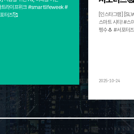
트라이프위크 #smartlifeweek #
[인스타그램] [SL
서포터즈🥰
스마트 시티! #스마
펭수🐧 #서포터즈
2025-10-24