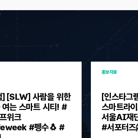
홍보자료
] [SLW] 사람을 위한
[인스타그램]
 여는 스마트 시티! #
스마트라이프
프위크
서울AI재
ifeweek #펭수🐧 #
#서포터즈
