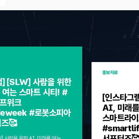
홍보자료
] [SLW] 사람을 위한
 여는 스마트 시티! #
[인스타그램
프위크
AI, 미래를
ifeweek #로봇소피아
스마트라이
터즈🥰
#smartl
서포터즈
W] 사람을 위한 AI, 미래를 여는