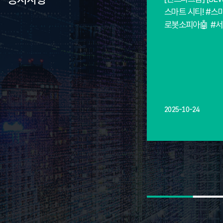
스마트 시티! #스마
로봇소피아🤖 #
2025-10-24