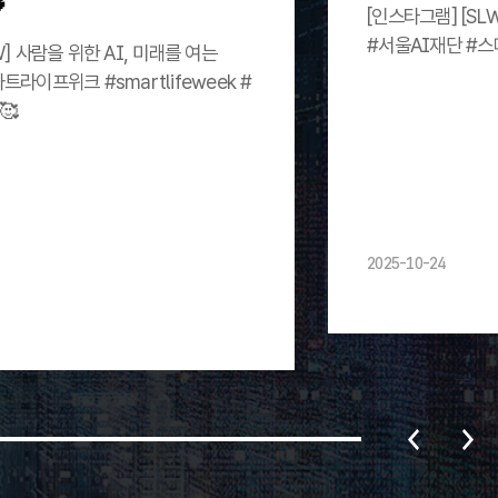
[인스타그램] [SL
#서울AI재단 #
W] 사람을 위한 AI, 미래를 여는
트라이프위크 #smartlifeweek #
🥰
2025-10-24