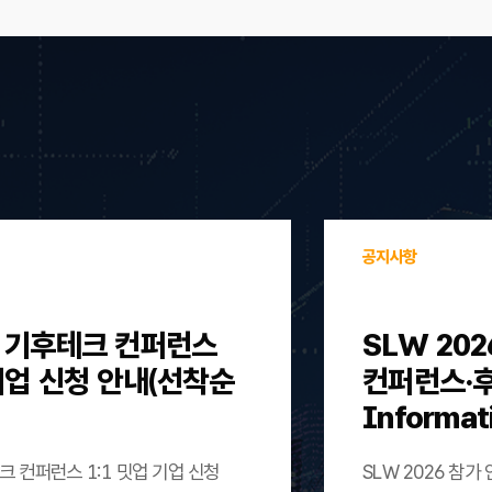
공지사항
울 기후테크 컨퍼런스
SLW 202
 기업 신청 안내(선착순
컨퍼런스·후원)
Informat
크 컨퍼런스 1:1 밋업 기업 신청
SLW 2026 참가