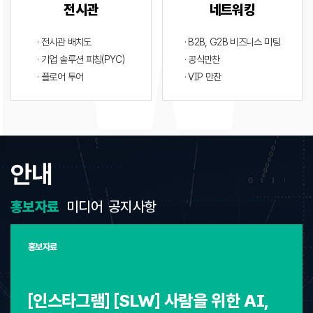
전시관
네트워킹
· 전시관 배치도
· B2B, G2B 비즈니스 미팅
· 기업 솔루션 피칭(PYC)
· 공식만찬
· 플로어 투어
· VIP 만찬
안내
홍보자료
미디어
공지사항
홍보자료
[인스타그램] [SLW] 사람을 위한 AI,