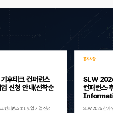
공지사항
울 기후테크 컨퍼런스
SLW 202
 기업 신청 안내(선착순
컨퍼런스·후원)
Informat
크 컨퍼런스 1:1 밋업 기업 신청
SLW 2026 참가