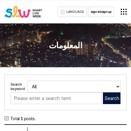
LANGUAGE
sign in/sign up
المعلومات
Search
keyword
Search
Total
1
posts.
1