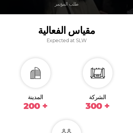
طلب المؤتمر
مقياس الفعالية
Expected at SLW
الشركة
المدينة
200 +
300 +