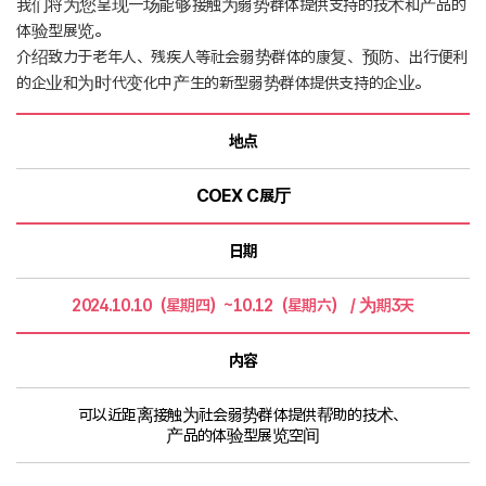
我们将为您呈现一场能够接触为弱势群体提供支持的技术和产品的
体验型展览。
介绍致力于老年人、残疾人等社会弱势群体的康复、预防、出行便利
的企业和为时代变化中产生的新型弱势群体提供支持的企业。
地点
COEX C展厅
日期
2024.10.10（星期四）~10.12（星期六） / 为期3天
内容
可以近距离接触为社会弱势群体提供帮助的技术、
产品的体验型展览空间