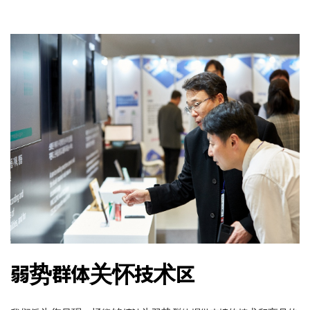
弱势群体关怀技术区