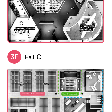
3F
C
Hall