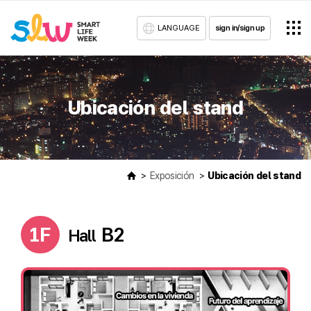
LANGUAGE
sign in/sign up
Ubicación del stand
Exposición
Ubicación del stand
1F
B2
Hall