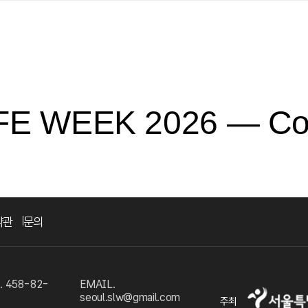
FE WEEK 2026 — Co
약관
문의
458-82-
EMAIL.
seoul.slw@gmail.com
주최