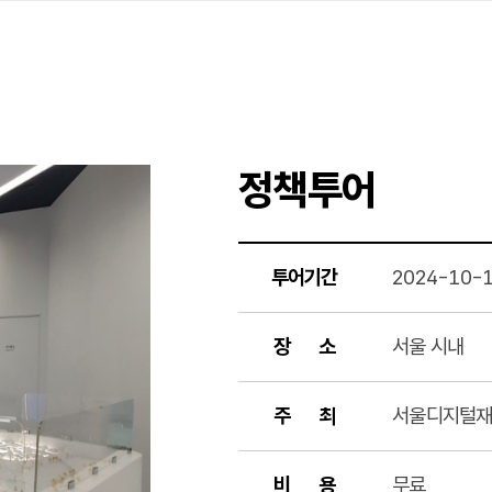
정책투어
투어기간
2024-10-
장 소
서울 시내
주 최
서울디지털
비 용
무료