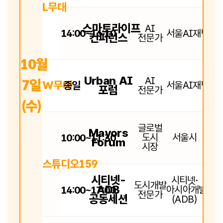
L무대
스마트라이프
AI
14:00~16:10
서울AI재단
컨퍼런스
전문가
10월
Urban AI
AI
7일
W무대
종일
서울AI재단
포럼
전문가
(수)
글로벌
Mayors
10:00~11:30
도시
서울시
Forum
시장
스튜디오159
시티넷-
시티넷·
도시개발
ADB
14:00~17:00
아시아개발은
전문가
공동세션
(ADB)