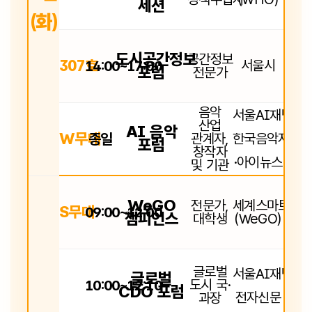
세션
(화)
도시공간정보
공간정보
307호
14:00~17:00
서울시
포럼
전문가
음악
서울AI재단
산업
AI 음악
W무대
종일
관계자,
한국음악저작
포럼
창작자
·아이뉴스
및 기관
WeGO
전문가,
세계스마트시
S무대
09:00~12:00
챔피언스
대학생
(WeGO)
글로벌
서울AI재단
글로벌
10:00~12:10
도시 국·
CDO 포럼
전자신문
과장