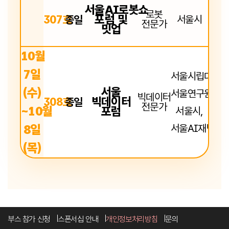
서울AI로봇쇼
로봇
포럼 및
307호
종일
서울시
전문가
밋업
10월
7일
서울시립대학교
서울
(수)
서울연구원
빅데이터
빅데이터
308호
종일
전문가
~10월
포럼
서울시,
8일
서울AI재단
(목)
부스 참가 신청
스폰서십 안내
개인정보처리방침
문의