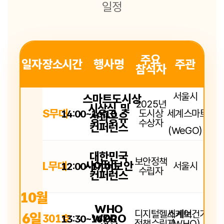
일정
주요
일자
장소
시간
행사명
주관
참석자
서울시
스마트도시상
2025년
시상식 및
S무대
14:00~16:10
도시상
세계스마트시
성과공유
수상자
컨퍼런스
(WeGO)
대한민국
보안정책
사이버보안
L무대
12:00~17:00
서울시
수립자
컨퍼런스
10월
WHO
디지털헬스케어
세계보건기구
6일
WPRO
301호
13:30~16:00
정책수립자
(WHO)