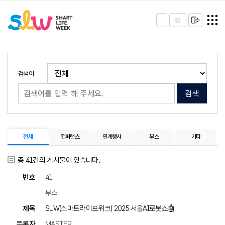
검색어
검색
전체
컨퍼런스
연계행사
부스
기타
총
41
건의 게시물이 있습니다.
41
부스
SLW(스마트라이프위크) 2025 서울AI로봇쇼🤖
MASTER