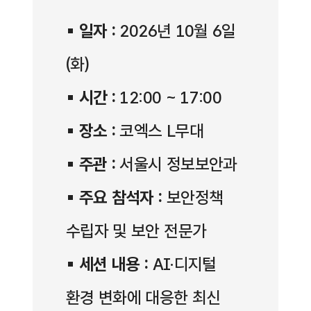
▪
일자 :
2026년 10월 6일
(화)
▪
시간 :
12:00 ~ 17:00
▪
장소 :
코엑스 L무대
▪
주관 :
서울시 정보보안과
▪
주요 참석자 :
보안정책
수립자 및 보안 전문가
▪
세션 내용 :
AI·디지털
환경 변화에 대응한 최신