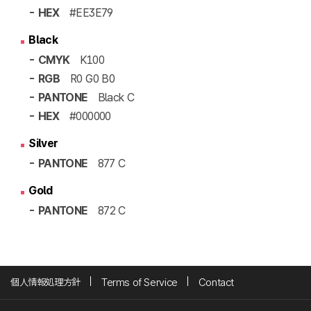
- HEX
#EE3E79
Black
- CMYK
K100
- RGB
R0 G0 B0
- PANTONE
Black C
- HEX
#000000
Silver
- PANTONE
877 C
Gold
- PANTONE
872 C
個人情報処理方針
Terms of Service
Contact