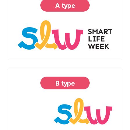
A type
B type