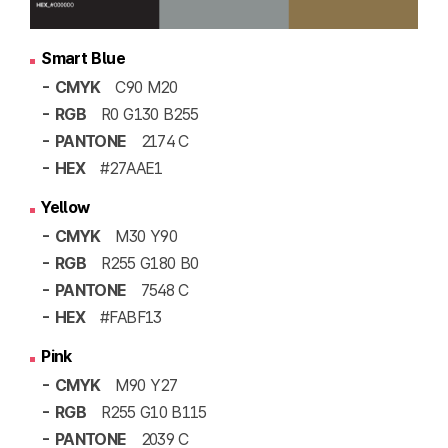
Smart Blue
- CMYK
C90 M20
- RGB
R0 G130 B255
- PANTONE
2174 C
- HEX
#27AAE1
Yellow
- CMYK
M30 Y90
- RGB
R255 G180 B0
- PANTONE
7548 C
- HEX
#FABF13
Pink
- CMYK
M90 Y27
- RGB
R255 G10 B115
- PANTONE
2039 C