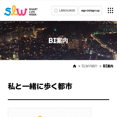
LANGUAGE
sign in/sign up
BI案内
SLWの紹介
BI案内
私と一緒に歩く都市