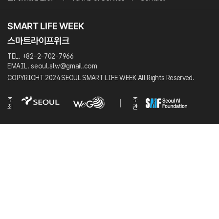
TEL. +82-2-702-7966
EMAIL. seoul.slw@gmail.com
COPYRIGHT 2024 SEOUL SMART LIFE WEEK All Rights Reserved.
주
주
최
관