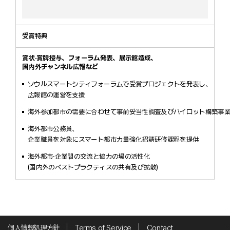
受賞特典
賞状·賞牌授与、フォーラム発表、展示館造成、
国内外チャンネル広報など
ソウルスマートシティフォーラムで受賞プロジェクトを発表し、
広報館の運営を支援
海外参加都市の需要に合わせて事前妥当性調査及びパイロット構築事
海外都市公務員、
企業職員を対象にスマート都市力量強化招請研修課程を提供
海外都市·企業間の交流と協力の場の活性化
(国内外のベストプラクティスの共有及び拡散)
個人情報処理方針
Terms of Service
Contact