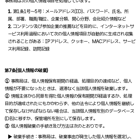
事務局は次の個人情報項目を処理しています。
1.
第1条1号～5号 : メールアドレス(ID)、パスワード、氏名、所
属、部署、職責/職位、企業分類、関心分野、会社紹介情報など
2.
コンテンツ及び参加企業の推薦などを目的に、インターネットサ
ービス利用過程において次の個人情報項目が自動的に生成され収集
されることがある : IPアドレス、クッキー、MACアドレス、サービ
ス利用記録、訪問記録
第7条(個人情報の破棄)
①
事務局は、個人情報保有期間の経過、処理目的の達成など、個人
情報が不要になったときは、遅滞なく当該個人情報を破棄します。
②
情報主体から同意を得た個人情報の保有期間が経過するか、処理
目的が達成されたにもかかわらず、他の法令により個人情報を継続し
て保存しなければならない場合は、当該個人情報を別のデータベース
(DB)に移すか、保管場所を別にして保存します。
③
個人情報破棄の手続き及び方法は次のとおりです。
▶ 破棄手続き : 事務局は、破棄事由が発生した個人情報を選定し、