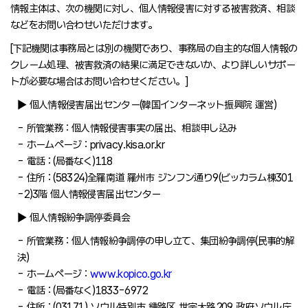
情報主体は、次の機関に対し、個人情報侵害に対する被害救済、相談
などをお問い合わせいただけます。
[下記機関は事務局とは別の機関であり、事務局の自主的な個人情報の
クレーム処理、被害救済の結果に満足できないか、より詳しいサポー
トが必要な場合はお問い合わせください。]
▶ 個人情報侵害届出センター(韓国インターネット振興院 運営)
- 所管業務 : 個人情報侵害事実の届出、相談申し込み
- ホームページ : privacy.kisa.or.kr
- 電話 : (局番なく)118
- 住所 : (58324)全羅南道 羅州市 ジンフン通り9(ビッカラム棟301
-2)3階 個人情報侵害届出センター
▶ 個人情報紛争調停委員会
- 所管業務 : 個人情報紛争調停の申し立て、集団紛争調停(民事的解
決)
- ホームページ :
www.kopico.go.kr
- 電話 : (局番なく)1833-6972
- 住所 : (03171) ソウル特別市 鍾路区 世宗大路209 政府ソウル庁