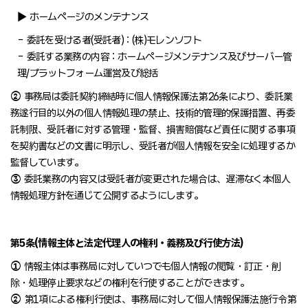
▶ ホームページのメンテナンス
- 委託を受ける者(受託者) : (株)モレンソフト
- 委託する業務の内容 : ホームページメンテナンス及びサーバー管
理/プラットフォーム運営及び総括
②
事務局は委託契約締結時に個人情報保護法第26条により、委託業
務遂行目的以外の個人情報処理の禁止、技術的管理的保護措置、再委
託制限、受託者に対する管理・監督、損害賠償など責任に関する事項
を契約書などの文書に明示し、受託者が個人情報を安全に処理するか
監督しています。
③
委託業務の内容又は受託者が変更された場合は、遅滞なく本個人
情報処理方針を通じて公開するようにします。
第5条(情報主体と法定代理人の権利・義務及び行使方法)
①
情報主体は事務局に対していつでも個人情報の閲覧・訂正・削
除・処理停止要求などの権利を行使することができます。
②
第1項による権利行使は、事務局に対して個人情報保護法施行令第