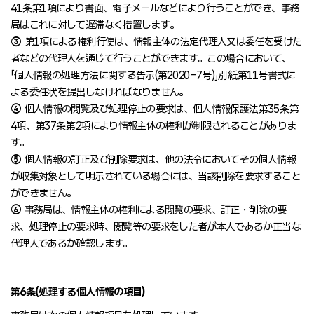
41条第1項により書面、電子メールなどにより行うことができ、事務
局はこれに対して遅滞なく措置します。
③
第1項による権利行使は、情報主体の法定代理人又は委任を受けた
者などの代理人を通じて行うことができます。この場合において、
「個人情報の処理方法に関する告示(第2020-7号)」別紙第11号書式に
よる委任状を提出しなければなりません。
④
個人情報の閲覧及び処理停止の要求は、個人情報保護法第35条第
4項、第37条第2項により情報主体の権利が制限されることがありま
す。
⑤
個人情報の訂正及び削除要求は、他の法令においてその個人情報
が収集対象として明示されている場合には、当該削除を要求すること
ができません。
⑥
事務局は、情報主体の権利による閲覧の要求、訂正・削除の要
求、処理停止の要求時、閲覧等の要求をした者が本人であるか正当な
代理人であるか確認します。
第6条(処理する個人情報の項目)