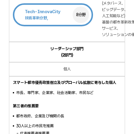
(メタバース、
ビッグデータ、
Tech-InnovaCity
8分野
人工知能など)
技術革新分野,
基盤の都市革新政
サービス、
ソリューションの
リーダーシップ部門
(2部門)
個人
スマート都市優秀政策樹立及びグローバル拡散に寄与した個人
市長、専門家、企業家、社会活動家、市民など
第三者の推薦要
都市政府、企業及び機関の長
30人以上の市民を推薦
代表推薦者推薦書