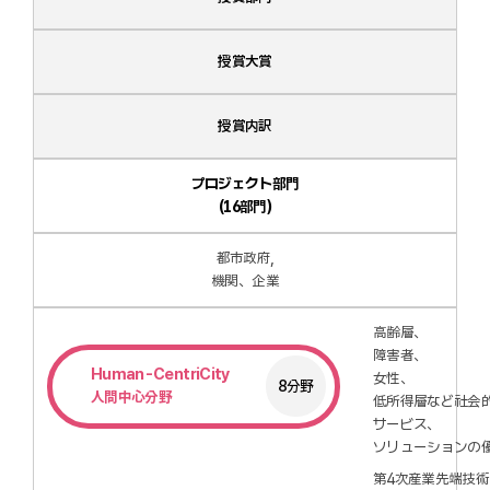
授賞大賞
授賞内訳
プロジェクト部門
(16部門)
都市政府,
機関、企業
高齢層、
障害者、
Human-CentriCity
女性、
8分野
人間中心分野
低所得層など社会
サービス、
ソリューションの
第4次産業先端技術