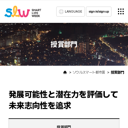
LANGUAGE
sign in/sign up
授賞部門
ソウルスマート都市賞
授賞部門
発展可能性と潜在力を評価して
未来志向性を追求
授賞部門