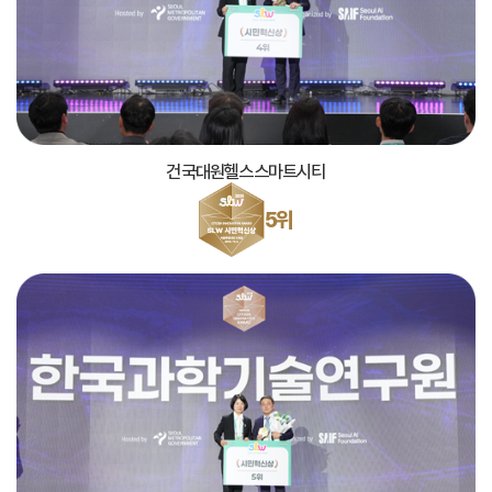
건국대원헬스스마트시티
5위