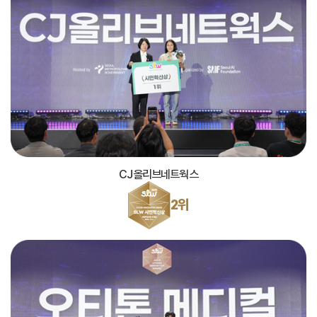
CJ올리브네트웍스
2위