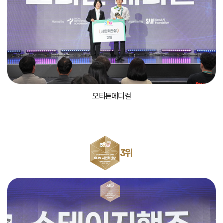
오티톤메디컬
3위